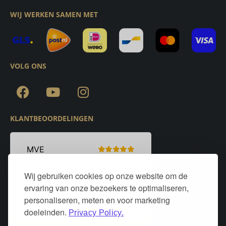
WIJ WERKEN SAMEN MET
VOLG ONS
KLANTBEOORDELINGEN
Wij gebruiken cookies op onze website om de
ervaring van onze bezoekers te optimaliseren,
personaliseren, meten en voor marketing
doeleinden.
Privacy Policy.