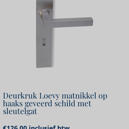
Deurkruk Loevy matnikkel op
haaks geveerd schild met
sleutelgat
€
126,00
inclusief btw