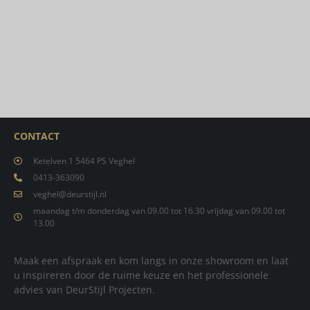
CONTACT
Ketelven 1 5464 PS Veghel
0413-363090
veghel@deurstijl.nl
maandag t/m donderdag van 09.00 tot 16.30 vrijdag van 09.00 tot
13.00
Maak een afspraak en kom langs in onze showroom en laat
u inspireren door de ruime keuze en het professionele
advies van DeurStijl Projecten.