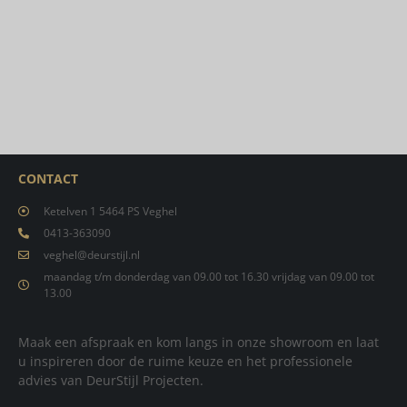
CONTACT
Ketelven 1 5464 PS Veghel
0413-363090
veghel@deurstijl.nl
maandag t/m donderdag van 09.00 tot 16.30 vrijdag van 09.00 tot
13.00
Maak een afspraak en kom langs in onze showroom en laat
u inspireren door de ruime keuze en het professionele
advies van DeurStijl Projecten.