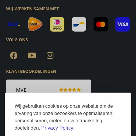
WIJ WERKEN SAMEN MET
VOLG ONS
KLANTBEOORDELINGEN
Wij gebruiken cookies op onze website om de
ervaring van onze bezoekers te optimaliseren,
personaliseren, meten en voor marketing
doeleinden.
Privacy Policy.