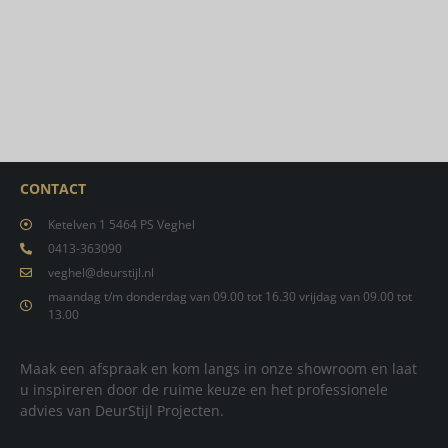
CONTACT
Ketelven 1 5464 PS Veghel
0413-363090
veghel@deurstijl.nl
maandag t/m donderdag van 09.00 tot 16.30 vrijdag van 09.00 tot
13.00
Maak een afspraak en kom langs in onze showroom en laat
u inspireren door de ruime keuze en het professionele
advies van DeurStijl Projecten.