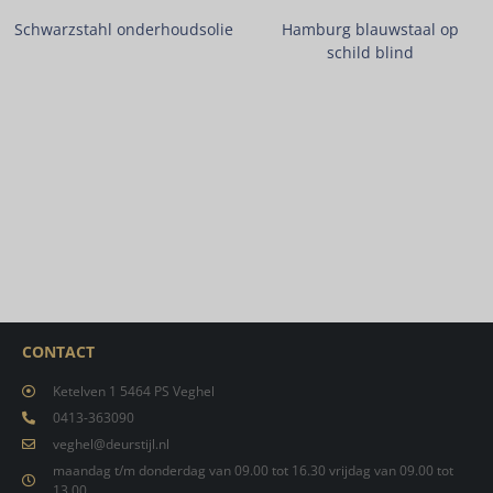
Schwarzstahl onderhoudsolie
Hamburg blauwstaal op
schild blind
CONTACT
Ketelven 1 5464 PS Veghel
0413-363090
veghel@deurstijl.nl
maandag t/m donderdag van 09.00 tot 16.30 vrijdag van 09.00 tot
13.00