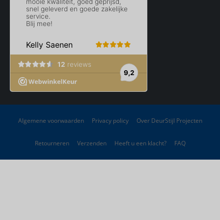
Algemene voorwaarden
Privacy policy
Over DeurStijl Projecten
Retourneren
Verzenden
Heeft u een klacht?
FAQ