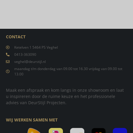
CONTACT
Ketelven 1 5464 PS Veghel
0413-363090
veghel@deurstijl.nl
maandag t/m donderdag van 09.00 tot 16.30 vrijdag van 09.00 tot
13.00
Maak een afspraak en kom langs in onze showroom en laat
u inspireren door de ruime keuze en het professionele
advies van DeurStijl Projecten.
WIJ WERKEN SAMEN MET