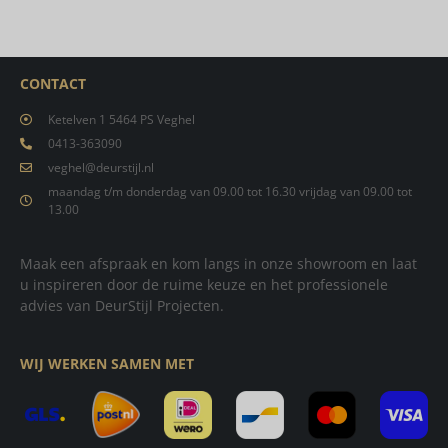
CONTACT
Ketelven 1 5464 PS Veghel
0413-363090
veghel@deurstijl.nl
maandag t/m donderdag van 09.00 tot 16.30 vrijdag van 09.00 tot
13.00
Maak een afspraak en kom langs in onze showroom en laat
u inspireren door de ruime keuze en het professionele
advies van DeurStijl Projecten.
WIJ WERKEN SAMEN MET