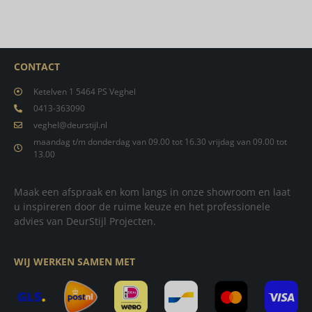
CONTACT
Ketelven 1 5464 PS Veghel
0413-363090
veghel@deurstijl.nl
maandag t/m donderdag van 09.00 tot 16.30 vrijdag van 09.00 tot
13.00
Maak een afspraak en kom langs in onze showroom en laat
u inspireren door de ruime keuze en het professionele
advies van DeurStijl Projecten.
WIJ WERKEN SAMEN MET