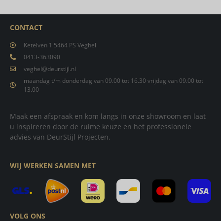
CONTACT
Ketelven 1 5464 PS Veghel
0413-363090
veghel@deurstijl.nl
maandag t/m donderdag van 09.00 tot 16.30 vrijdag van 09.00 tot
13.00
Maak een afspraak en kom langs in onze showroom en laat
u inspireren door de ruime keuze en het professionele
advies van DeurStijl Projecten.
WIJ WERKEN SAMEN MET
VOLG ONS