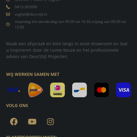
0413-363090
veghel@deurstijl.nl
maandag t/m donderdag van 09.00 tot 16.30 vrijdag van 09.00 tot
13.00
Maak een afspraak en kom langs in onze showroom en laat
u inspireren door de ruime keuze en het professionele
advies van DeurStijl Projecten.
WIJ WERKEN SAMEN MET
VOLG ONS