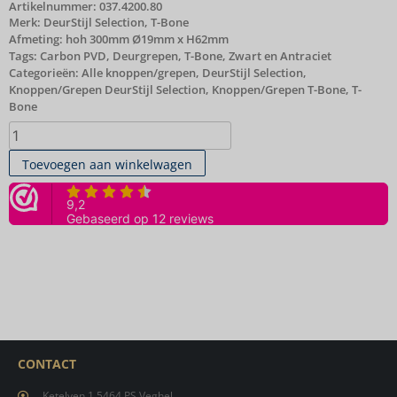
Artikelnummer:
037.4200.80
Merk:
DeurStijl Selection
,
T-Bone
Afmeting: hoh 300mm Ø19mm x H62mm
Tags:
Carbon PVD
,
Deurgrepen
,
T-Bone
,
Zwart en Antraciet
Categorieën:
Alle knoppen/grepen
,
DeurStijl Selection
,
Knoppen/Grepen DeurStijl Selection
,
Knoppen/Grepen T-Bone
,
T-
Bone
Toevoegen aan winkelwagen
CONTACT
Ketelven 1 5464 PS Veghel