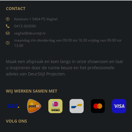
CONTACT
Ketelven 1 5464 PS Veghel
0413-363090
veghel@deurstijl.nl
maandag t/m donderdag van 09.00 tot 16.30 vrijdag van 09.00 tot
13.00
Maak een afspraak en kom langs in onze showroom en laat
u inspireren door de ruime keuze en het professionele
advies van DeurStijl Projecten.
WIJ WERKEN SAMEN MET
VOLG ONS