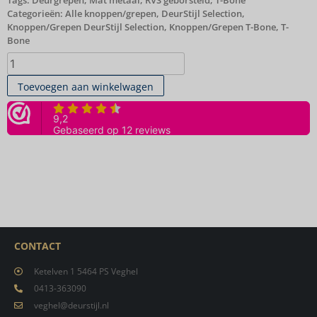
Tags:
Deurgrepen
,
Mat metaal
,
RVS geborsteld
,
T-Bone
Categorieën:
Alle knoppen/grepen
,
DeurStijl Selection
,
Knoppen/Grepen DeurStijl Selection
,
Knoppen/Grepen T-Bone
,
T-
Bone
Toevoegen aan winkelwagen
CONTACT
Ketelven 1 5464 PS Veghel
0413-363090
veghel@deurstijl.nl