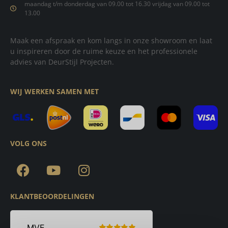
maandag t/m donderdag van 09.00 tot 16.30 vrijdag van 09.00 tot
13.00
Maak een afspraak en kom langs in onze showroom en laat
u inspireren door de ruime keuze en het professionele
advies van DeurStijl Projecten.
WIJ WERKEN SAMEN MET
VOLG ONS
KLANTBEOORDELINGEN