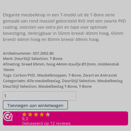
Elegante meubelknop in een T-model uit de T-Bone serie
gemaakt van rond massief geborsteld RVS met een zwarte PVD
coating, voorzien van extra pin en tape voor optimale
bevestiging. Verkrijgbaar in 55mm breed/ 40mm hoog, 65mm
breed/ 44mm hoog en 80mm breed/ 49mm hoog.
Artikelnummer:
037.2002.80
Merk:
DeurStijl Selection
,
T-Bone
Afmeting: breed 65mm, hoog 44mm staafje Ø12mm, middenstuk
16mm
Tags:
Carbon PVD
,
Meubelknoppen
,
T-Bone
,
Zwart en Antraciet
Categorieën:
Alle meubelbeslag
,
DeurStijl Selection
,
Meubelbeslag
DeurStijl Selection
,
Meubelbeslag T-Bone
,
T-Bone
Toevoegen aan winkelwagen