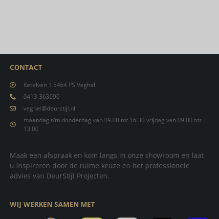
CONTACT
Ketelven 1 5464 PS Veghel
0413-363090
veghel@deurstijl.nl
maandag t/m donderdag van 09.00 tot 16.30 vrijdag van 09.00 tot
13.00
Maak een afspraak en kom langs in onze showroom en laat
u inspireren door de ruime keuze en het professionele
advies van DeurStijl Projecten.
WIJ WERKEN SAMEN MET