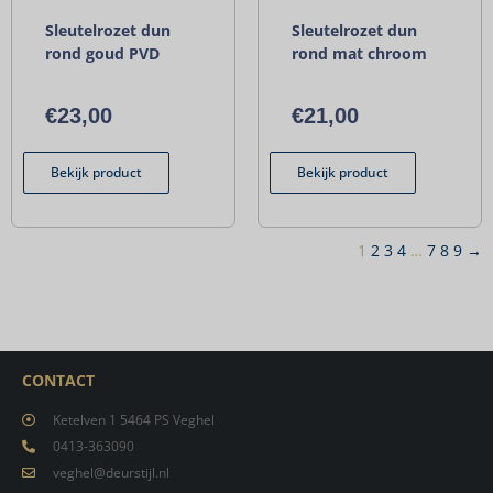
Sleutelrozet dun
Sleutelrozet dun
rond goud PVD
rond mat chroom
€
23,00
€
21,00
Bekijk product
Bekijk product
1
2
3
4
…
7
8
9
→
CONTACT
Ketelven 1 5464 PS Veghel
0413-363090
veghel@deurstijl.nl