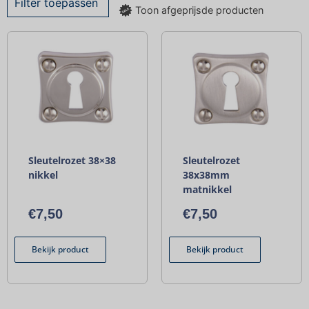
Filter toepassen
Toon afgeprijsde producten
Sleutelrozet 38×38
Sleutelrozet
nikkel
38x38mm
matnikkel
€
7,50
€
7,50
Bekijk product
Bekijk product