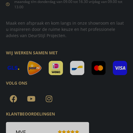
maandag t/m donderdag van 09.00 tot 16.30 vrijdag van 09.00 tot
13.00
Maak een afspraak en kom langs in onze showroom en laat
u inspireren door de ruime keuze en het professionele
advies van DeurStijl Projecten.
WIJ WERKEN SAMEN MET
VOLG ONS
KLANTBEOORDELINGEN