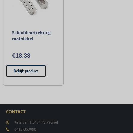
Schuifdeurtrekring
matnikkel
€
18,33
Bekijk product
CONTACT
Ketelven 1 5464 PS Veghel
0413-363090