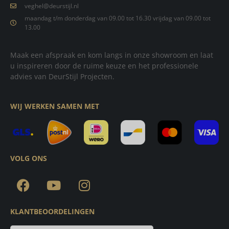
veghel@deurstijl.nl
maandag t/m donderdag van 09.00 tot 16.30 vrijdag van 09.00 tot
13.00
Maak een afspraak en kom langs in onze showroom en laat
u inspireren door de ruime keuze en het professionele
advies van DeurStijl Projecten.
WIJ WERKEN SAMEN MET
VOLG ONS
KLANTBEOORDELINGEN