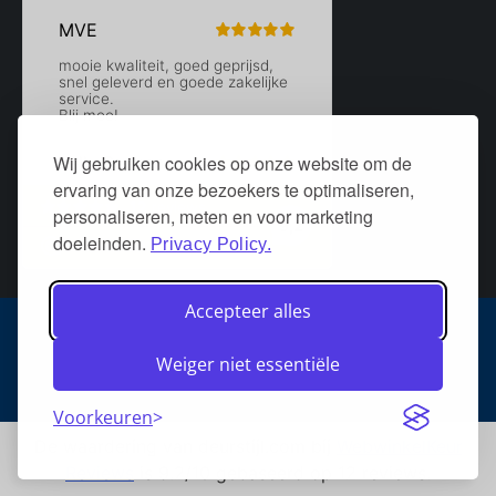
Wij gebruiken cookies op onze website om de
ervaring van onze bezoekers te optimaliseren,
personaliseren, meten en voor marketing
doeleinden.
Privacy Policy.
Accepteer alles
Algemene voorwaarden
Privacy policy
Over DeurStijl Projecten
Weiger niet essentiële
Retourneren
Verzenden
Heeft u een klacht?
FAQ
Voorkeuren
De waardering van deurstijl.com bij
WebwinkelKeur
Reviews
is 9.2/10 gebaseerd op 12 reviews.